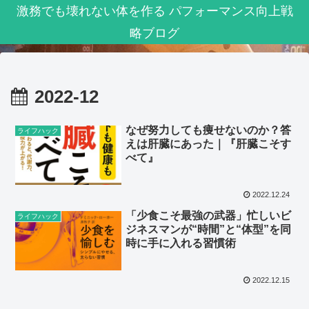
激務でも壊れない体を作る パフォーマンス向上戦
略ブログ
2022-12
なぜ努力しても痩せないのか？答
ライフハック
えは肝臓にあった｜『肝臓こそす
べて』
2022.12.24
「少食こそ最強の武器」忙しいビ
ライフハック
ジネスマンが“時間”と“体型”を同
時に手に入れる習慣術
2022.12.15