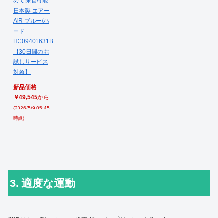
めて保管可能
日本製 エアー
AiR ブルー/ハ
ード
HC09401631B
【30日間のお
試しサービス
対象】
新品価格
￥49,545
から
(2026/5/9 05:45
時点)
3. 適度な運動