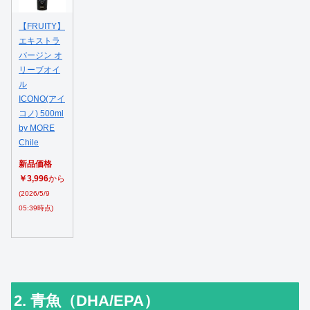
【FRUITY】
エキストラ
バージン オ
リーブオイ
ル
ICONO(アイ
コノ) 500ml
by MORE
Chile
新品価格
￥3,996
から
(2026/5/9
05:39時点)
2. 青魚（DHA/EPA）